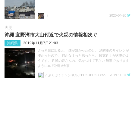
mi
2020-04-20
火災
沖縄 宜野湾市大山付近で火災の情報相次ぐ
沖縄県
2019年11月7日21:03
さっき庭に出ると、 煙が凄かったのと、 消防車のサイレンが
凄かったので、 何かな？っと思ったら、 民家近くが火事のよ
うです。 近隣の皆さんの、気をつけて下さい 無事であります
ように🙏 #沖縄 #火事
☆ぷくぷくチャンネル／PUKUPUKU channel☆
2019-11-07