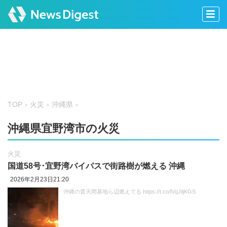
TOP
火災
沖縄県
沖縄県宜野湾市の火災
火災
国道58号･宜野湾バイパスで街路樹が燃える 沖縄
2026年2月23日21:20
沖縄の普天間基地ら辺燃えてる https://t.co/lVqJiljKGS