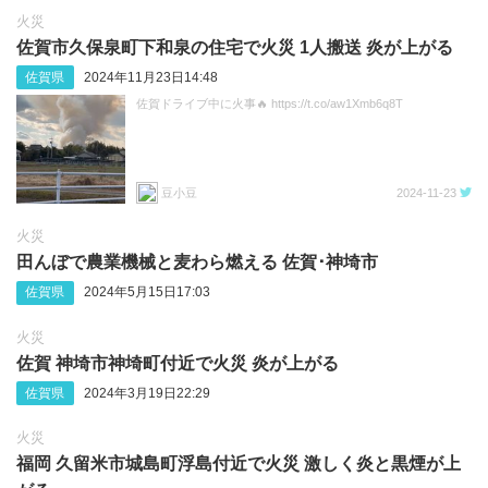
火災
佐賀市久保泉町下和泉の住宅で火災 1人搬送 炎が上がる
佐賀県
2024年11月23日14:48
佐賀ドライブ中に火事🔥 https://t.co/aw1Xmb6q8T
豆小豆
2024-11-23
火災
田んぼで農業機械と麦わら燃える 佐賀･神埼市
佐賀県
2024年5月15日17:03
火災
佐賀 神埼市神埼町付近で火災 炎が上がる
佐賀県
2024年3月19日22:29
火災
福岡 久留米市城島町浮島付近で火災 激しく炎と黒煙が上