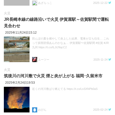
あざらっこ
2025-12-22
火災
JR長崎本線の線路沿いで火災 伊賀屋駅～佐賀駅間で運転
見合わせ
2025年11月24日15:12
田んぼの藁を燃やして炎上した結果、電車が立ち往生… これ
って損害賠償あんのかなぁ… 伊賀屋駅〜佐賀駅間 #佐賀 #JR
九州 https://t.co/ILJtJ9qcC2
ユーツー
2025-11-24
火災
筑後川の河川敷で火災 煙と炎が上がる 福岡･久留米市
2025年2月24日19:53
近くの河川敷ばり燃えてる https://t.co/LsSXNPb0aS
おびん
2025-02-24