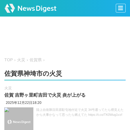
TOP
火災
佐賀県
佐賀県神埼市の火災
火災
佐賀 吉野ヶ里町吉田で火災 炎が上がる
2025年12月22日18:20
陸上自衛隊目田原駐屯地付近で火災 34号通ってたら煙見えた
から火事かなって思ったら燃えてた https://t.co/TK0Wug1vzf