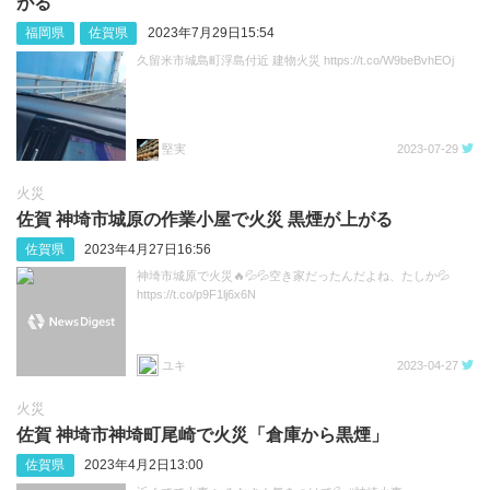
がる
福岡県
佐賀県
2023年7月29日15:54
久留米市城島町浮島付近 建物火災 https://t.co/W9beBvhEOj
堅実
2023-07-29
火災
佐賀 神埼市城原の作業小屋で火災 黒煙が上がる
佐賀県
2023年4月27日16:56
神埼市城原で火災🔥💦💦空き家だったんだよね、たしか💦
https://t.co/p9F1lj6x6N
ユキ
2023-04-27
火災
佐賀 神埼市神埼町尾崎で火災「倉庫から黒煙」
佐賀県
2023年4月2日13:00