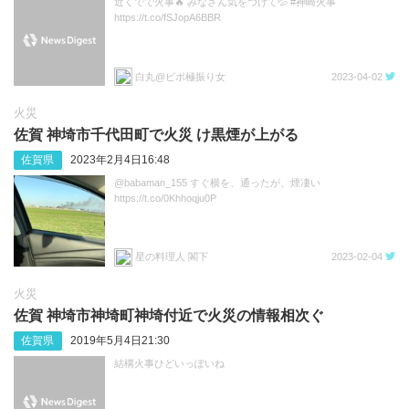
近くでで火事🔥 みなさん気をつけて💦 #神崎火事
https://t.co/fSJopA6BBR
白丸@ビボ極振り女
2023-04-02
火災
佐賀 神埼市千代田町で火災 け黒煙が上がる
佐賀県
2023年2月4日16:48
@babaman_155 すぐ横を、通ったが、煙凄い
https://t.co/0Khhoqju0P
星の料理人 閣下
2023-02-04
火災
佐賀 神埼市神埼町神埼付近で火災の情報相次ぐ
佐賀県
2019年5月4日21:30
結構火事ひどいっぽいね