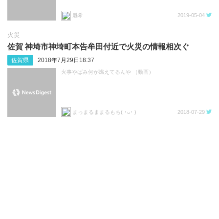
魁希
2019-05-04
火災
佐賀 神埼市神埼町本告牟田付近で火災の情報相次ぐ
佐賀県
2018年7月29日18:37
火事やばみ何が燃えてるんや （動画）
まっまるままるもち( ･ᴗ･ )
2018-07-29