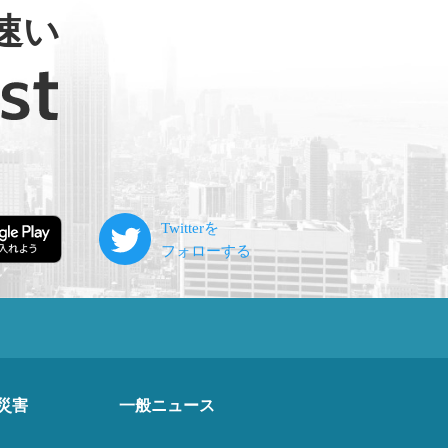
速い
災害
一般ニュース