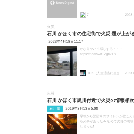
7
2023-
火災
石川 かほく市の住宅街で火災 煙が上が
2023年4月18日11:17
かなりヤバイ感じする・・・
https://t.co/swnTZgnvTB
DUKE(人生適当に生きることにしました)
2023-
火災
石川 かほく市黒川付近で火災の情報相
石川県
2019年3月13日5:00
早朝から消防車のサイレンが聴こえ
ら火事があった🔥 初めて火災の現
しまった❗