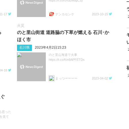
https://t.co/0XuD6ugC1y
11-17
ナンカセンケ
2023-10-15
火災
る
のと里山街道 道路脇の下草が燃える 石川･か
ほく市
石川県
2023年4月2日15:23
のと里山海道で火事
https://t.co/Km9APFETDs
04-18
まっつーーーー
2023-04-02
次ぐ
る思った
場を見て