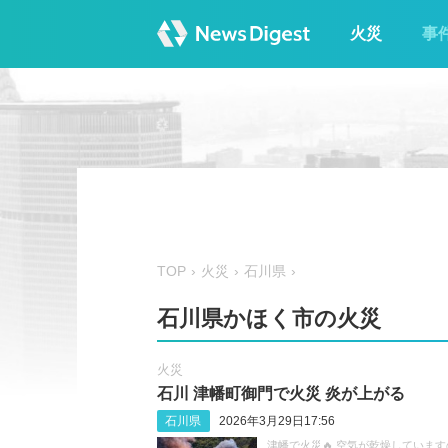
火災
事
TOP
火災
石川県
石川県かほく市の火災
火災
石川 津幡町御門で火災 炎が上がる
石川県
2026年3月29日17:56
津幡で火災🔥 空気が乾燥していま