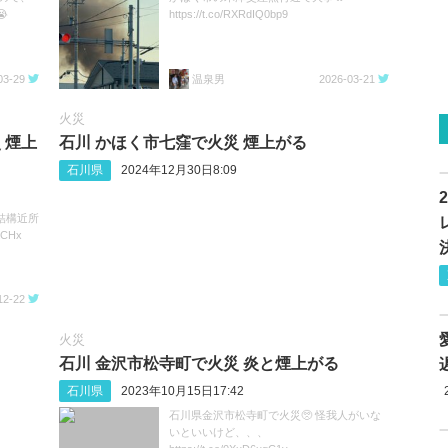

https://t.co/RXRdIQ0bp9
03-29
温泉男
2026-03-21
火災
 煙上
石川 かほく市七窪で火災 煙上がる
石川県
2024年12月30日8:09
結構近所
KCHx
12-22
火災
石川 金沢市松寺町で火災 炎と煙上がる
石川県
2023年10月15日17:42
石川県金沢市松寺町で火災🥺 怪我人がいな
いといいけど、、、