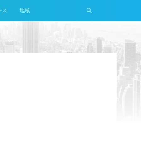
ース
地域