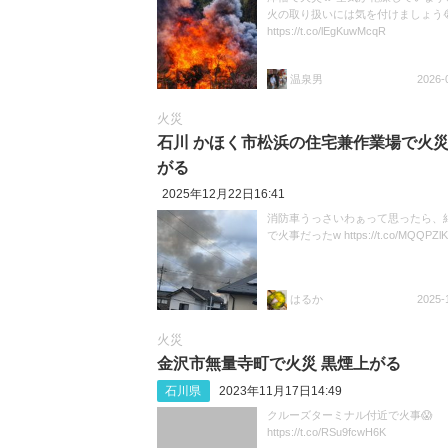
火の取り扱いには気を付けましょう
https://t.co/lEgKuwMcqR
温泉男
2026-
火災
石川 かほく市松浜の住宅兼作業場で火災
がる
2025年12月22日16:41
消防車うっさいわぁって思ったら、
で火事だったw https://t.co/MQQPZl
はるか
2025-
火災
金沢市無量寺町で火災 黒煙上がる
石川県
2023年11月17日14:49
クルーズターミナル付近で火事😱
https://t.co/RSu9fcwH6K