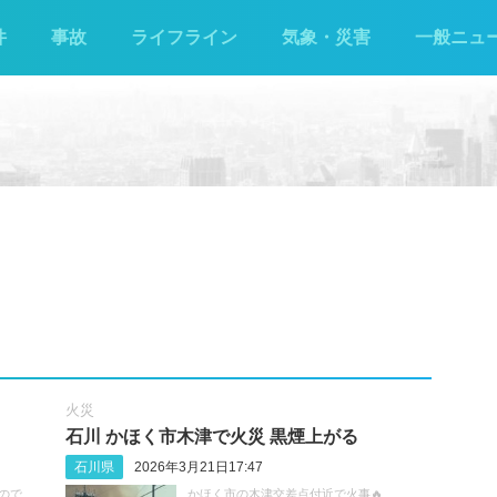
件
事故
ライフライン
気象・災害
一般ニュ
火災
石川 かほく市木津で火災 黒煙上がる
石川県
2026年3月21日17:47
すので、
かほく市の木津交差点付近で火事🔥