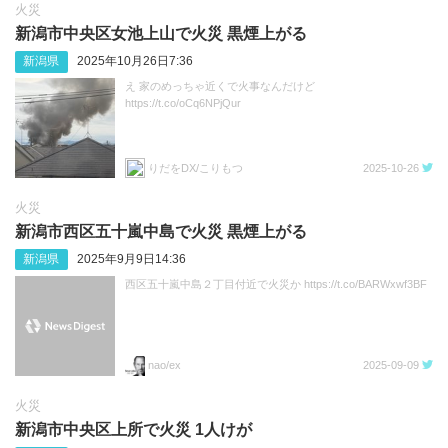
火災
新潟市中央区女池上山で火災 黒煙上がる
新潟県
2025年10月26日7:36
え 家のめっちゃ近くで火事なんだけど
https://t.co/oCq6NPjQur
りだをDX/こりもつ
2025-10-26
火災
新潟市西区五十嵐中島で火災 黒煙上がる
新潟県
2025年9月9日14:36
西区五十嵐中島２丁目付近で火災か https://t.co/BARWxwf3BF
nao/ex
2025-09-09
火災
新潟市中央区上所で火災 1人けが