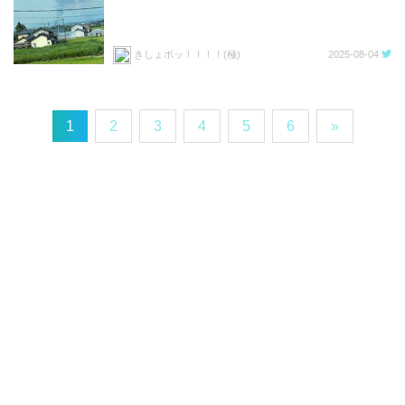
きしょボッ！！！！(極)
2025-08-04
1
2
3
4
5
6
»