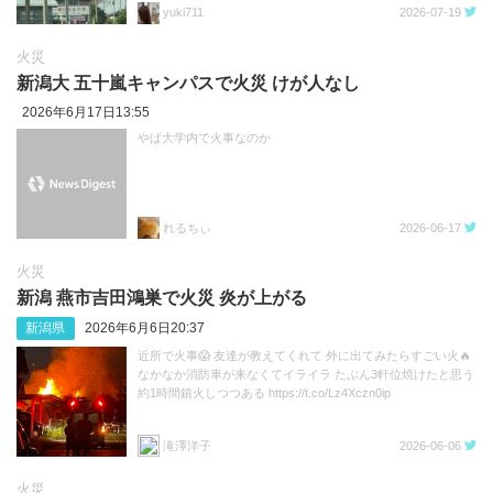
yuki711
2026-07-19
火災
新潟大 五十嵐キャンパスで火災 けが人なし
2026年6月17日13:55
やぱ大学内で火事なのか
れるちぃ
2026-06-17
火災
新潟 燕市吉田鴻巣で火災 炎が上がる
新潟県
2026年6月6日20:37
近所で火事😱 友達が教えてくれて 外に出てみたらすごい火🔥
なかなか消防車が来なくてイライラ たぶん3軒位焼けたと思う
約1時間鎮火しつつある https://t.co/Lz4Xczn0ip
滝澤洋子
2026-06-06
火災