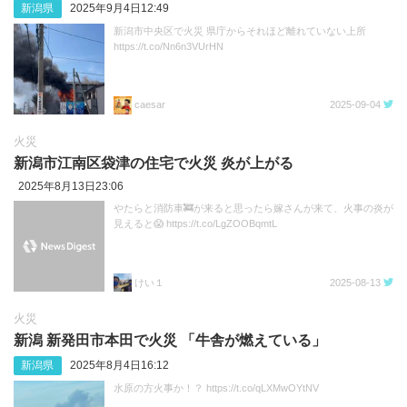
新潟県
2025年9月4日12:49
新潟市中央区で火災 県庁からそれほど離れていない上所
https://t.co/Nn6n3VUrHN
caesar
2025-09-04
火災
新潟市江南区袋津の住宅で火災 炎が上がる
2025年8月13日23:06
やたらと消防車🚒が来ると思ったら嫁さんが来て、火事の炎が
見えると😱 https://t.co/LgZOOBqmtL
けい１
2025-08-13
火災
新潟 新発田市本田で火災 「牛舎が燃えている」
新潟県
2025年8月4日16:12
水原の方火事か！？ https://t.co/qLXMwOYtNV