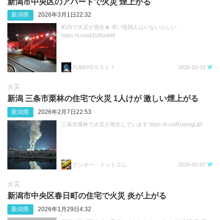
新潟市中央区のアパートで火災 煙上がる
新潟県
2026年3月1日22:32
町内で火災が発生🔥 幸い怪我人はいないらしい
https://t.co/rkEdXwd4fi
FUMIYO０５１７
2026-03-01
火災
新潟 三条市栗林の住宅で火災 1人けが 激しい煙上がる
新潟県
2026年2月7日22:53
三条市栗林で火災が発生しています https://t.co/RUeztgLljS
ケンオー・ドットコム
2026-02-07
火災
新潟市中央区春日町の住宅で火災 炎が上がる
新潟県
2026年1月29日4:32