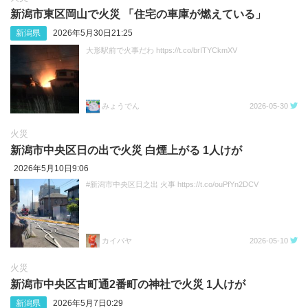
新潟市東区岡山で火災 「住宅の車庫が燃えている」
新潟県
2026年5月30日21:25
大形駅前で火事だわ https://t.co/brITYCkmXV
みょうでん
2026-05-30
火災
新潟市中央区日の出で火災 白煙上がる 1人けが
2026年5月10日9:06
#新潟市中央区日之出 火事 https://t.co/ouPfYn2DCV
カイバヤ
2026-05-10
火災
新潟市中央区古町通2番町の神社で火災 1人けが
新潟県
2026年5月7日0:29