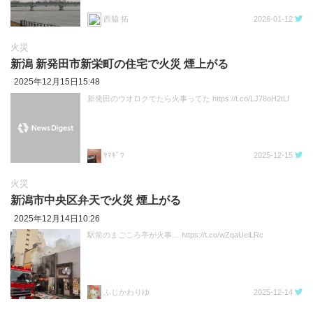
西脇 拓
2026-01-12
火災
新潟 新発田市新栄町の住宅で火災 煙上がる
2025年12月15日15:48
新発田のウオロクでたら火事ってた https://t.co/LJ78oH2tLf
ﾔﾏｷﾞﾜ
2025-12-15
火災
新潟市中央区弁天で火災 煙上がる
2025年12月14日10:26
駅前のまごころ亭が火事… https://t.co/wZqaUelLRc
ふじかわりゆ
2025-12-14