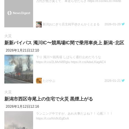
万代が焦げ臭くて、車走らせたらさ https://t.co/XkC8TrRkfB
新潟おにぎり店主純平@さんかくとまる
2026-01-29
火災
新新バイパス 濁川IC〜競馬場IC間で乗用車炎上 新潟･北区
2026年1月21日12:10
下り 濁川〜競馬場 しばらく通行止めだろうな
https://t.co/2LMvN8RgIu https://t.co/AdwLKagAC4
たけやぶ
2026-01-21
火災
新潟市西区寺尾上の住宅で火災 黒煙上がる
2026年1月12日12:16
ランニング中ですが、あれ火事だよね？！ 心配！！！
https://t.co/iVs8cEgExA