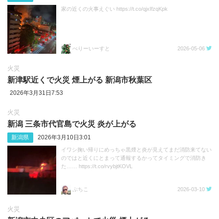
家の近くの火事えぐい https://t.co/qjxIfzqKpk
べりーいーすと
2026-05-06
火災
新津駅近くで火災 煙上がる 新潟市秋葉区
2026年3月31日7:53
火災
新潟 三条市代官島で火災 炎が上がる
新潟県
2026年3月10日3:01
イワシ掬い帰りにめっちゃ黒煙と炎が見えてまだ消防来てない
のではと近くにとまって通報するかってタイミングで消防き
た…… https://t.co/rvybjtKOVL
ぷちこ
2026-03-10
火災