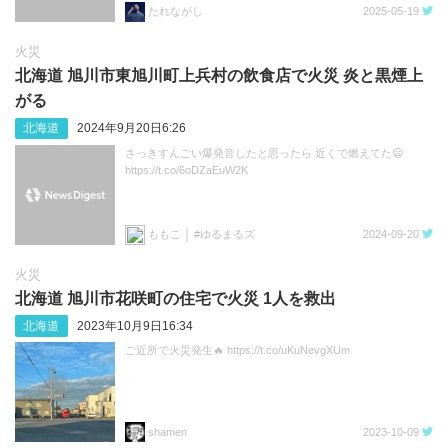
たれながし
2025-05-19
火災
北海道 旭川市東旭川町上兵村の飲食店で火災 炎と黒煙上
がる
北海道
2024年9月20日6:26
さっきすんごい爆発音したと思ったら 近くで燃えてた😦
https://t.co/6oDZaEuW2K
ももこ │ #ゆるまるズ
2024-09-20
火災
北海道 旭川市花咲町の住宅で火災 1人を救出
北海道
2023年10月9日16:34
ご近所で火災発生🔥 https://t.co/uKuNevgXUm
shamen
2023-10-09