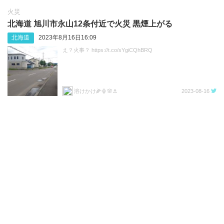
火災
北海道 旭川市永山12条付近で火災 黒煙上がる
北海道
2023年8月16日16:09
え？火事？ https://t.co/sYgiCQhBRQ
溶けかけ🌽🏮🌸⚓
2023-08-16