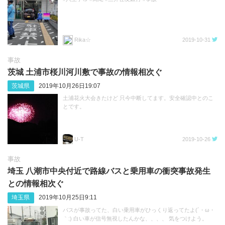
Rika☆
2019-10-31
事故
茨城 土浦市桜川河川敷で事故の情報相次ぐ
茨城県
2019年10月26日19:07
土浦花火大会きたけど 只今中断してます。安全確認中とのこ
とです。
U-T
2019-10-26
事故
埼玉 八潮市中央付近で路線バスと乗用車の衝突事故発生
との情報相次ぐ
埼玉県
2019年10月25日9:11
バスが事故ってた、白い乗用車がひっくり返ってたよ(´・ω・
｀:) 白い車が信号無視したんかな、、、、 気をつけよう。