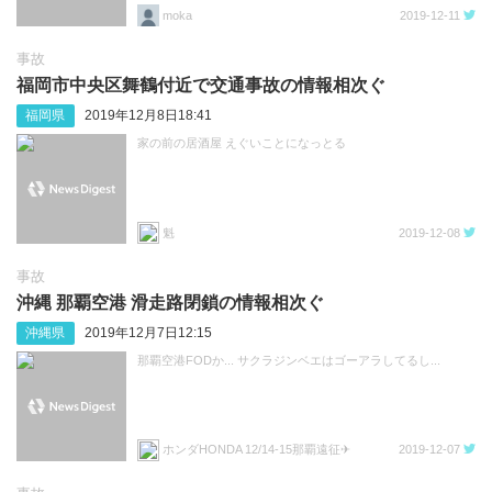
moka
2019-12-11
事故
福岡市中央区舞鶴付近で交通事故の情報相次ぐ
福岡県
2019年12月8日18:41
家の前の居酒屋 えぐいことになっとる
魁
2019-12-08
事故
沖縄 那覇空港 滑走路閉鎖の情報相次ぐ
沖縄県
2019年12月7日12:15
那覇空港FODか... サクラジンベエはゴーアラしてるし...
ホンダHONDA 12/14-15那覇遠征✈
2019-12-07