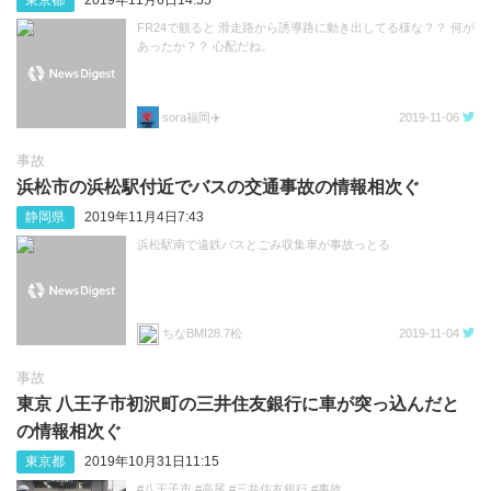
東京都
2019年11月6日14:55
FR24で観ると 滑走路から誘導路に動き出してる様な？？ 何が
あったか？？ 心配だね。
sora福岡✈️
2019-11-06
事故
浜松市の浜松駅付近でバスの交通事故の情報相次ぐ
静岡県
2019年11月4日7:43
浜松駅南で遠鉄バスとごみ収集車が事故っとる
ちなBMI28.7松
2019-11-04
事故
東京 八王子市初沢町の三井住友銀行に車が突っ込んだと
の情報相次ぐ
東京都
2019年10月31日11:15
#八王子市 #高尾 #三井住友銀行 #事故