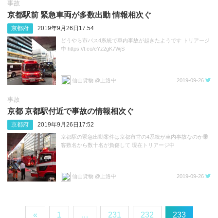
事故
京都駅前 緊急車両が多数出動 情報相次ぐ
京都府
2019年9月26日17:54
どうやら市バス4系統で車内事故が起きたようです トリアージ
中 https://t.co/eYz2gK7WjS
仙山貨物 @上洛中
2019-09-26
事故
京都 京都駅付近で事故の情報相次ぐ
京都府
2019年9月26日17:52
京都駅の緊急出動案件は京都市営の4系統が車内事故なのか乗
客数名から数十名が負傷して 現在トリアージ中
仙山貨物 @上洛中
2019-09-26
«
1
…
231
232
233