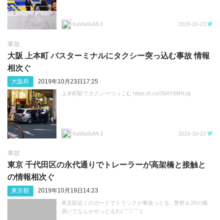
KaWaSuMi３
2019-10-23
事故
大阪 上本町 バスターミナルにタクシー突っ込む事故 情報
相次ぐ
大阪府
2019年10月23日17:25
上本町駅でタクシーつっこむ https://t.co/35RY99HUdj
KaWaSuMi３
2019-10-23
事故
東京 千代田区の永代通りでトレーラーが高架橋と接触と
の情報相次ぐ
東京都
2019年10月19日14:23
東京駅近くのガードでトラックが事故っとる...警察＆JRの職
員いてなんかやっとるわ(￣▽￣;)