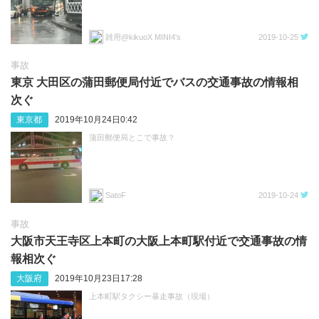
雑用@kikuoX MINI4's
2019-10-25
事故
東京 大田区の蒲田郵便局付近でバスの交通事故の情報相
次ぐ
東京都
2019年10月24日0:42
蒲田郵便局とこで事故？
SatoF
2019-10-24
事故
大阪市天王寺区上本町の大阪上本町駅付近で交通事故の情
報相次ぐ
大阪府
2019年10月23日17:28
上本町駅タクシー暴走事故（現場）