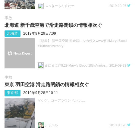
ふっきーもんすたー
2019-10-07
事故
北海道 新千歳空港で滑走路閉鎖の情報相次ぐ
北海道
2019年9月29日7:09
【悲報】 新千歳空港 滑走路にシカ侵入www🦌 #MarysBlood
#10thAnniversary
まにまに@9.29 Mary's Blood 10th Anniversary LIVE(渋谷)
2019-09-29
事故
東京 羽田空港 滑走路閉鎖の情報相次ぐ
東京都
2019年9月28日10:11
ゲゲゲ、ゴーアラウンドかよ…。
シャルル
2019-09-28