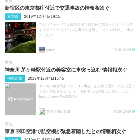
事故
新宿区の東京都庁付近で交通事故の情報相次ぐ
東京都
2019年12月4日19:15
マリンフォード頂上戦争の 白ひげの死に方みたいなえぐれ方
するタクシー はとバスも電柱なぎ倒して どんだけ激しい事故
だったの……
tomo*
2019-12-04
事故
神奈川 茅ケ崎駅付近の美容室に車突っ込む 情報相次ぐ
神奈川県
2019年12月4日15:45
茅ヶ崎の美容院前でツッコミ事故。あと数分遅かったらと思う
と震えが止まらない。もう高齢者は免許返上しましょうよ。
https://t.co/vxPeeSXUJK
東海岸南のお嬢
2019-12-04
事故
東京 羽田空港で航空機が緊急着陸したとの情報相次ぐ