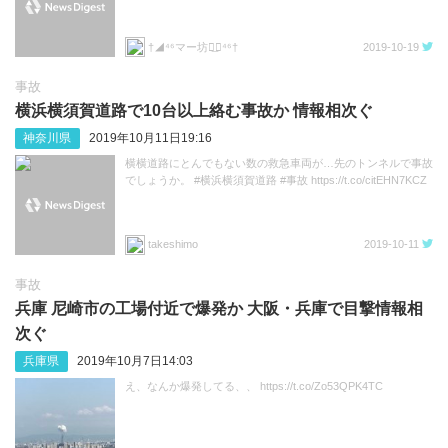
†◢⁴⁶マー坊◢͟￨⁴⁶†
2019-10-19
事故
横浜横須賀道路で10台以上絡む事故か 情報相次ぐ
神奈川県
2019年10月11日19:16
横横道路にとんでもない数の救急車両が…先のトンネルで事故
でしょうか。 #横浜横須賀道路 #事故 https://t.co/citEHN7KCZ
takeshimo
2019-10-11
事故
兵庫 尼崎市の工場付近で爆発か 大阪・兵庫で目撃情報相
次ぐ
兵庫県
2019年10月7日14:03
え、なんか爆発してる、、 https://t.co/Zo53QPK4TC