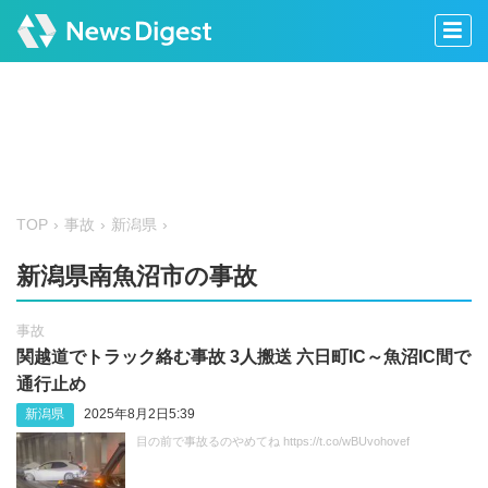
TOP
事故
新潟県
新潟県南魚沼市の事故
事故
関越道でトラック絡む事故 3人搬送 六日町IC～魚沼IC間で
通行止め
新潟県
2025年8月2日5:39
目の前で事故るのやめてね https://t.co/wBUvohovef