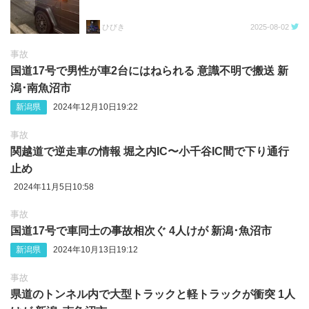
ひびき
2025-08-02
事故
国道17号で男性が車2台にはねられる 意識不明で搬送 新
潟･南魚沼市
新潟県
2024年12月10日19:22
事故
関越道で逆走車の情報 堀之内IC〜小千谷IC間で下り通行
止め
2024年11月5日10:58
事故
国道17号で車同士の事故相次ぐ 4人けが 新潟･魚沼市
新潟県
2024年10月13日19:12
事故
県道のトンネル内で大型トラックと軽トラックが衝突 1人