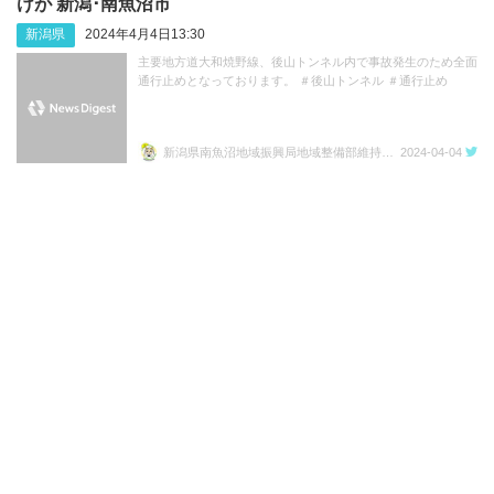
けが 新潟･南魚沼市
新潟県
2024年4月4日13:30
主要地方道大和焼野線、後山トンネル内で事故発生のため全面
通行止めとなっております。 ＃後山トンネル ＃通行止め
新潟県南魚沼地域振興局地域整備部維持管理課
2024-04-04