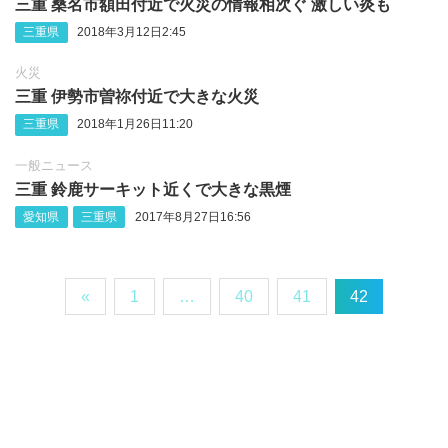
三重 桑名市額田付近で火災の情報相次ぐ 激しい炎も
三重県
2018年3月12日2:45
火災
三重 伊勢市曽祢付近で大きな火災
三重県
2018年1月26日11:20
一般ニュース
三重 鈴鹿サーキット近くで大きな黒煙
愛知県
三重県
2017年8月27日16:56
«
1
…
40
41
42