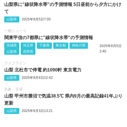
山梨県に"線状降水帯"の予測情報 5日昼前から夕方にかけ
て
山梨県
2025年9月5日7:05
一般ニュース
関東甲信の7都県に"線状降水帯"の予測情報
茨城県
埼玉県
千葉県
東京都
神奈川県
2025年9月5日
2:40
山梨県
長野県
ライフライン
山梨 北杜市で停電 約1090軒 東京電力
山梨県
2025年9月4日22:42
気象・災害
山梨 甲州市勝沼で気温38.5℃ 県内9月の最高記録41年ぶり
更新
山梨県
2025年9月3日13:21