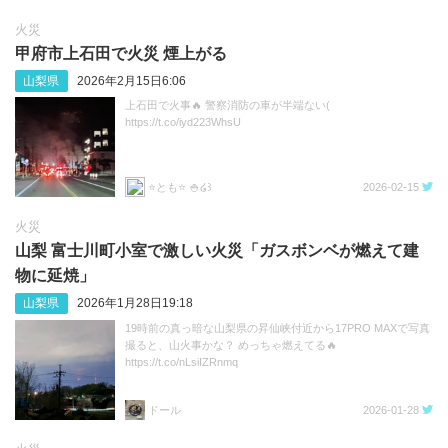
火災
甲府市上石田で火災 煙上がる
山梨県
2026年2月15日6:06
上石田で火事🔥 警察消防の車が半端ない(
https://t.co/iyd223WhsU
⭐️とも⭐️ 🍚໒꒱
2026-02-15
火災
山梨 富士川町小室で激しい火災「ガスボンベが燃えて建
物に延焼」
山梨県
2026年1月28日19:18
19時前の真っ暗な山梨県の昇仙峡付近から17PRO MAXで写真
撮ると、山火事かな？ めっちゃ燃えてる🔥
https://t.co/nLsiIZRnmq
ドール
2026-01-28