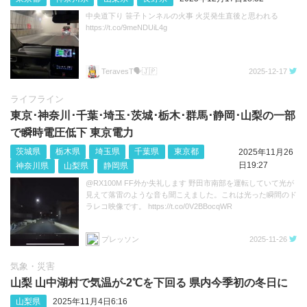
中央道下り 笹子トンネルの火事 火災発生直後と思われる
https://t.co/9meNDUiL4g
TeravesT🗣🇯🇵
2025-12-17
ライフライン
東京･神奈川･千葉･埼玉･茨城･栃木･群馬･静岡･山梨の一部
で瞬時電圧低下 東京電力
茨城県
栃木県
埼玉県
千葉県
東京都
2025年11月26
日19:27
神奈川県
山梨県
静岡県
@RX100M FF外か失礼します 野田市南部を運転していて光が
見えて落雷のような音も聞こえました。これは光った瞬間のド
ラレコ映像です。 https://t.co/0V2BBocqWR
プレッソン
2025-11-26
気象・災害
山梨 山中湖村で気温が-2℃を下回る 県内今季初の冬日に
山梨県
2025年11月4日6:16