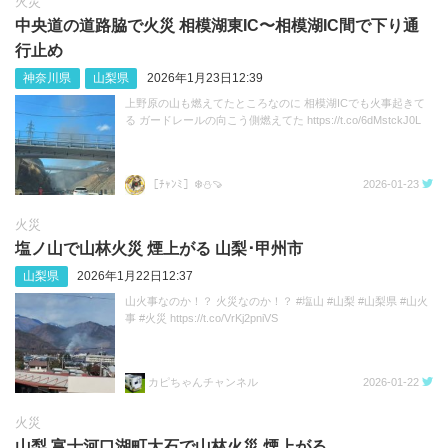
火災
中央道の道路脇で火災 相模湖東IC〜相模湖IC間で下り通
行止め
神奈川県
山梨県
2026年1月23日12:39
上野原の山も燃えてたところなのに 相模湖ICでも火事起きて
る ガードレールの向こう側燃えてた https://t.co/6dMstckJ0L
［ﾁｬﾝﾐ］❄️⛄️🍠
2026-01-23
火災
塩ノ山で山林火災 煙上がる 山梨･甲州市
山梨県
2026年1月22日12:37
山火事なのか！？ 火災なのか！？ #塩山 #山梨 #山梨県 #山火
事 #火災 https://t.co/VrKj2pniVS
カピちゃんチャンネル
2026-01-22
火災
山梨 富士河口湖町大石で山林火災 煙上がる