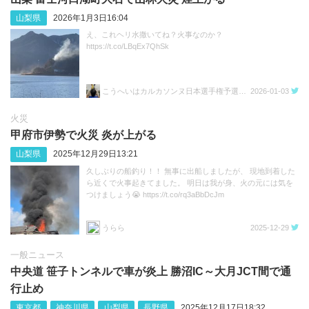
山梨県
2026年1月3日16:04
え、これヘリ水撒いてね？火事なのか？
https://t.co/LBqEx7QhSk
こうへいはカルカソンヌ日本選手権予選を勝ちたい
2026-01-03
火災
甲府市伊勢で火災 炎が上がる
山梨県
2025年12月29日13:21
久しぶりの船釣り！！ 無事に出船しましたが、 現地到着した
ら近くで火事起きてました。 明日は我が身、火の元には気を
つけましょう😭 https://t.co/rq3aBbDcJm
うらら
2025-12-29
一般ニュース
中央道 笹子トンネルで車が炎上 勝沼IC～大月JCT間で通
行止め
東京都
神奈川県
山梨県
長野県
2025年12月17日18:32