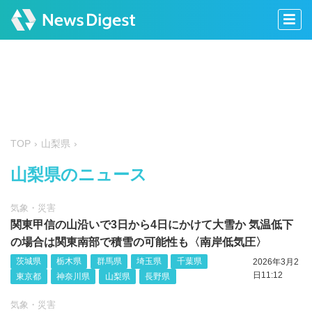
TOP
山梨県
山梨県のニュース
気象・災害
関東甲信の山沿いで3日から4日にかけて大雪か 気温低下
の場合は関東南部で積雪の可能性も〈南岸低気圧〉
茨城県
栃木県
群馬県
埼玉県
千葉県
2026年3月2
日11:12
東京都
神奈川県
山梨県
長野県
気象・災害