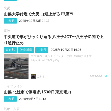
火災
山梨大学付近で火災 白煙上がる 甲府市
山梨県
2025年10月23日14:13
事故
中央道で車がひっくり返る 八王子JCT〜八王子IC間で上
り通行止め
東京都
神奈川県
山梨県
2025年10月21日16:05
中央道の上り八王子インター手前 渋滞始まります
https://t.co/UTlxShy7Vy
こぶら
2025-10-21
ライフライン
山梨 北杜市で停電 約1530軒 東京電力
山梨県
2025年9月5日11:13
気象・災害