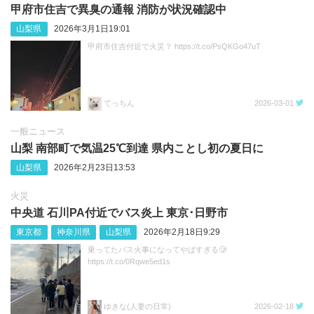
甲府市住吉で異臭の通報 消防が状況確認中
山梨県
2026年3月1日19:01
甲府市住吉付近で火災？ https://t.co/PsQKGo47uT
てっちん
2026-03-01
一般ニュース
山梨 南部町で気温25℃到達 県内ことし初の夏日に
山梨県
2026年2月23日13:53
火災
中央道 石川PA付近でバス炎上 東京･日野市
東京都
神奈川県
山梨県
2026年2月18日9:29
乗ってたバス火事になってやばすぎる🥲
https://t.co/0Rqwe5ed1s
ゆきな(人妻の日常)
2026-02-18