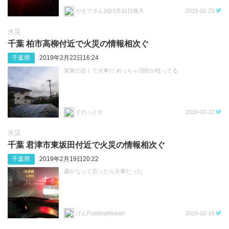
かえでさんβ@3月31日痛天
2019-02-23
火災
千葉 柏市高柳付近で火災の情報相次ぐ
千葉県
2019年2月22日16:24
実家の近くで火事だ めっちゃ消防が唸ってる
すわっと®
2019-02-22
火災
千葉 君津市東坂田付近で火災の情報相次ぐ
千葉県
2019年2月19日20:22
霧かなって思ったら火事だった
げんPuddingMeister
2019-02-19