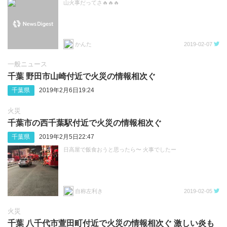
山火事だってさ🔥🔥🔥
かんた
2019-02-07
一般ニュース
千葉 野田市山崎付近で火災の情報相次ぐ
千葉県
2019年2月6日19:24
火災
千葉市の西千葉駅付近で火災の情報相次ぐ
千葉県
2019年2月5日22:47
日高屋で飯食おうと思ったら〜 火事でしたー
自称左利き
2019-02-05
火災
千葉 八千代市萱田町付近で火災の情報相次ぐ 激しい炎も