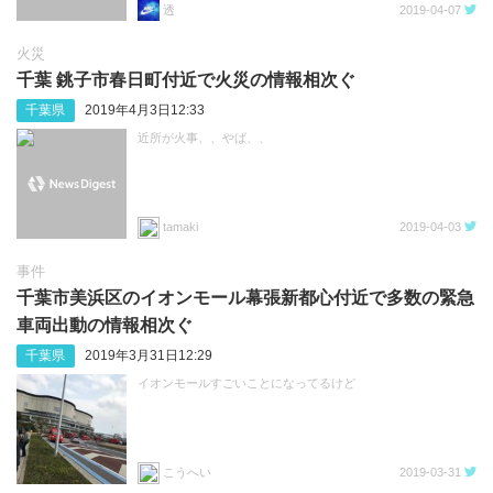
透
2019-04-07
火災
千葉 銚子市春日町付近で火災の情報相次ぐ
千葉県
2019年4月3日12:33
近所が火事、、やば、、
tamaki
2019-04-03
事件
千葉市美浜区のイオンモール幕張新都心付近で多数の緊急
車両出動の情報相次ぐ
千葉県
2019年3月31日12:29
イオンモールすごいことになってるけど
こうへい
2019-03-31