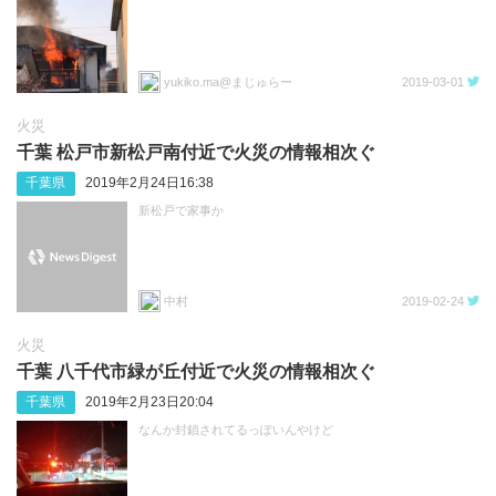
yukiko.ma@まじゅらー
2019-03-01
火災
千葉 松戸市新松戸南付近で火災の情報相次ぐ
千葉県
2019年2月24日16:38
新松戸で家事か
中村
2019-02-24
火災
千葉 八千代市緑が丘付近で火災の情報相次ぐ
千葉県
2019年2月23日20:04
なんか封鎖されてるっぽいんやけど