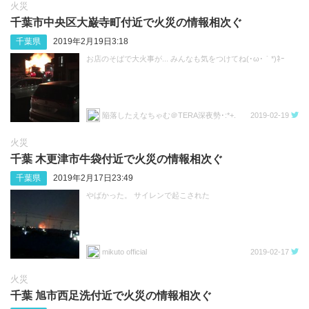
火災
千葉市中央区大巌寺町付近で火災の情報相次ぐ
千葉県
2019年2月19日3:18
お店のそばで大火事が... みんなも気をつけてね(･ω･｀*)ﾈｰ
陥落したえなちゃむ＠TERA深夜勢･:*+.
2019-02-19
火災
千葉 木更津市牛袋付近で火災の情報相次ぐ
千葉県
2019年2月17日23:49
やばかった。 サイレンで起こされた
mikuto official
2019-02-17
火災
千葉 旭市西足洗付近で火災の情報相次ぐ