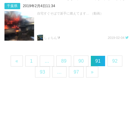
千葉県
2019年2月4日11:34
自宅すぐそばで派手に燃えてます… （動画）
しょらん🔰
2019-02-04
«
1
…
89
90
91
92
93
…
97
»