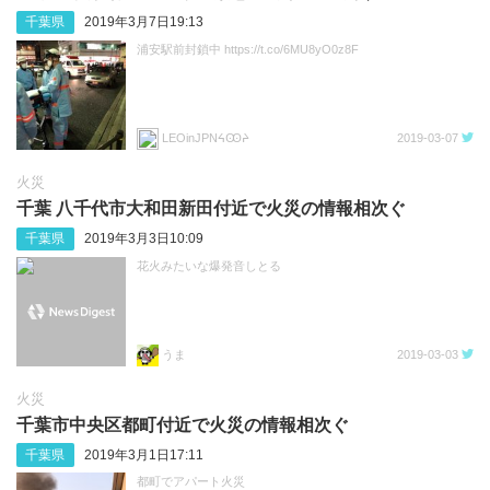
千葉県
2019年3月7日19:13
浦安駅前封鎖中 https://t.co/6MU8yO0z8F
LEOinJPNᔦꙬᔨ
2019-03-07
火災
千葉 八千代市大和田新田付近で火災の情報相次ぐ
千葉県
2019年3月3日10:09
花火みたいな爆発音しとる
うま
2019-03-03
火災
千葉市中央区都町付近で火災の情報相次ぐ
千葉県
2019年3月1日17:11
都町でアパート火災