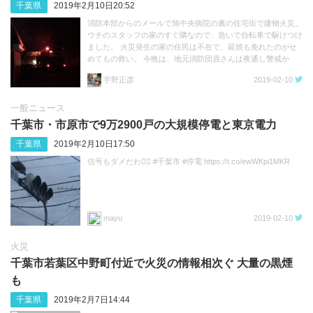
千葉県
2019年2月10日20:52
消防本部からのメールで旭中央病院の裏の住宅街で建物火災。
ウチのスタッフの家のすぐ隣なので、急いで自転車で駆けつけ
ました。 火災発生の家の住民は不在で、延焼も免れたのがせ
めてもの救い。 今晩は、地元消防団員さんは夜通し警戒か
も。 ご苦労様です。 #火事 #旭市 （動画）
宇野正彦
2019-02-10
一般ニュース
千葉市・市原市で9万2900戸の大規模停電と東京電力
千葉県
2019年2月10日17:50
信号もダメだわ🙅‍♀️ #千葉市 #停電 https://t.co/ewWKpi1MKR
mayu
2019-02-10
火災
千葉市若葉区中野町付近で火災の情報相次ぐ 大量の黒煙
も
千葉県
2019年2月7日14:44